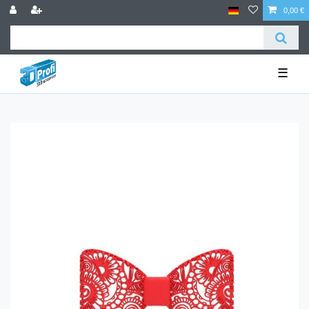
0,00 €
☰