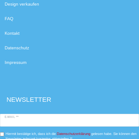
Design verkaufen
FAQ
Kontakt
Datenschutz
Impressum
NEWSLETTER
E-MAIL **
Hiermit bestätige ich, dass ich die
Daten­schutz­erklärung
gelesen habe. Sie können den
Newsletter jederzeit kostenlos abbestellen.**