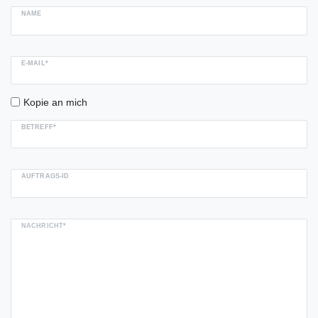
NAME
E-MAIL*
Kopie an mich
BETREFF*
AUFTRAGS-ID
NACHRICHT*