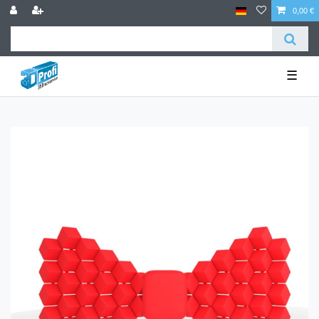
0,00 €
☰