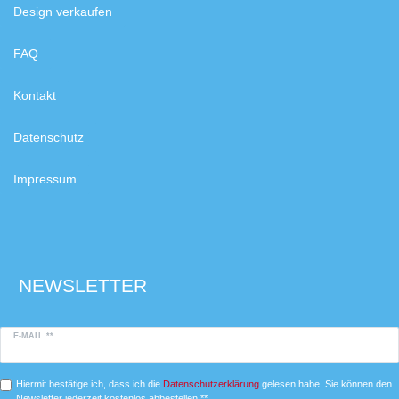
Design verkaufen
FAQ
Kontakt
Datenschutz
Impressum
NEWSLETTER
E-MAIL **
Hiermit bestätige ich, dass ich die
Daten­schutz­erklärung
gelesen habe. Sie können den
Newsletter jederzeit kostenlos abbestellen.**