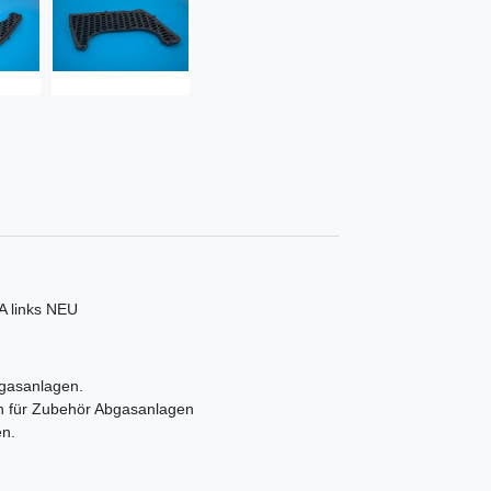
A links NEU
bgasanlagen.
n für Zubehör Abgasanlagen
en.