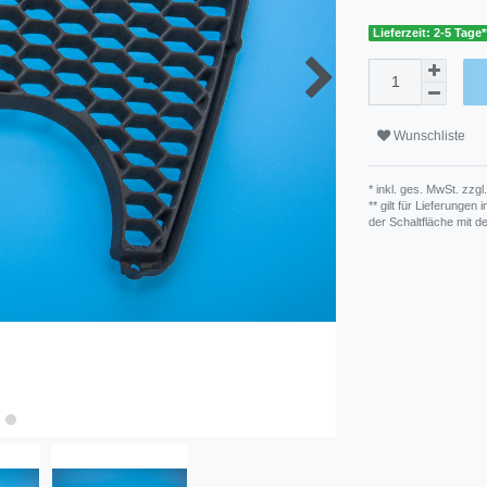
Lieferzeit: 2-5 Tage*
Wunschliste
* inkl. ges. MwSt. zzgl.
** gilt für Lieferunge
der Schaltfläche mit 