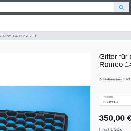
7 GTA links,156039257 NEU
Gitter für
Romeo 14
Artikelnummer
3D-3
FARBE
350,00 
Inhalt
1
Stück