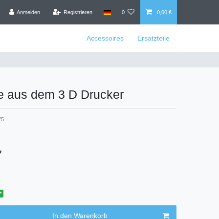
Anmelden
Registrieren
0
0,00 €
Accessoires
Ersatzteile
e aus dem 3 D Drucker
75
*
*
In den Warenkorb